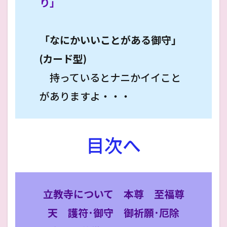
り」
「なにかいいことがある御守」
(カード型)
持っているとナニかイイこと
がありますよ・・・
目次へ
立教寺について
本尊
至福尊
天
護符･御守
御祈願･厄除